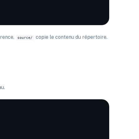
t
érence.
copie le contenu du répertoire.
source/
au.