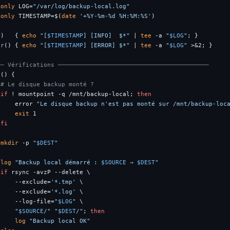
donly
 LOG=
"/var/log/backup-local.log"
donly
 TIMESTAMP=$(
date
'+%Y-%m-%d %H:%M:%S'
)

()   { 
echo
"[
$TIMESTAMP
] [INFO]  $*"
 | 
tee
 -a 
"
$LOG
"
or
() { 
echo
"[
$TIMESTAMP
] [ERROR] $*"
 | 
tee
 -a 
"
$LOG
"
 >&2; }

── Vérifications ──────────────────────────────────────────
n
() {

# Le disque backup monté ?
if
 ! mountpoint -q /mnt/backup-local; 
then
     error 
"Le disque backup n'est pas monté sur /mnt/backup-loc
exit
 1

fi
mkdir
 -p 
"
$DEST
"
log
"Backup local démarré : 
$SOURCE
 → 
$DEST
"
if
 rsync -avzP --delete \

     --exclude=
'*.tmp'
 \

     --exclude=
'*.log'
 \

     --log-file=
"
$LOG
"
 \

"
$SOURCE
/"
"
$DEST
/"
; 
then
log
"Backup local OK"