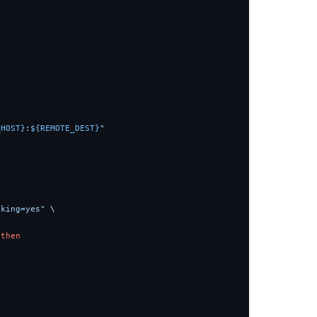
_HOST}
:
${REMOTE_DEST}
"
cking=yes"
 \

 
then