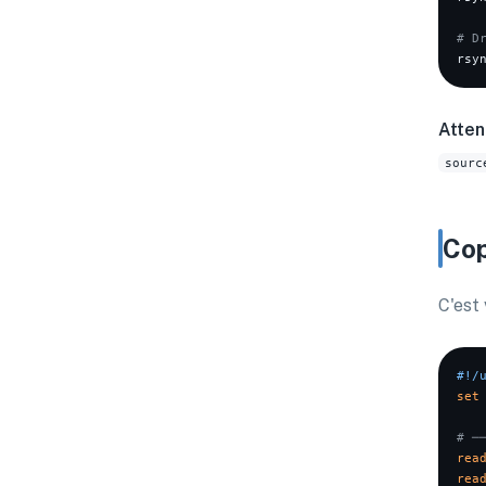
# D
rsy
Atten
sourc
Cop
C'est
#!/
set
# ─
rea
rea