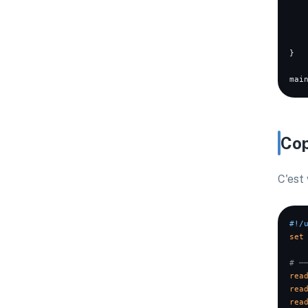
   
}

mai
Cop
C'est
#!/
set
# ─
rea
rea
rea