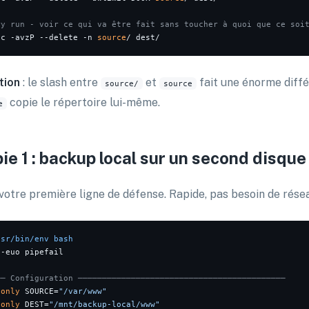
ry run - voir ce qui va être fait sans toucher à quoi que ce soi
nc -avzP --delete -n 
source
tion
: le slash entre
et
fait une énorme diff
source/
source
copie le répertoire lui-même.
e
ie 1 : backup local sur un second disque
 votre première ligne de défense. Rapide, pas besoin de rése
usr/bin/env bash
 -euo pipefail

── Configuration ───────────────────────────────────────────
donly
 SOURCE=
"/var/www"
donly
 DEST=
"/mnt/backup-local/www"