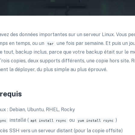
avez des données importantes sur un serveur Linux. Vous pe
mps en temps, ou un
une fois par semaine. Et puis un jo
tar
re tout, backup inclus, parce que votre backup était sur le m
Trois copies, deux supports différents, une copie hors site. 
nt la déployer, du plus simple au plus éprouvé.
requis
nux : Debian, Ubuntu, RHEL, Rocky
installé (
ou
)
ync
apt install rsync
yum install rsync
cès SSH vers un serveur distant (pour la copie offsite)