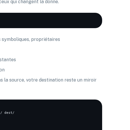
e ceux qui changent la donne.
s symboliques, propriétaires
istantes
ion
s la source, votre destination reste un miroir
e
/ dest/
