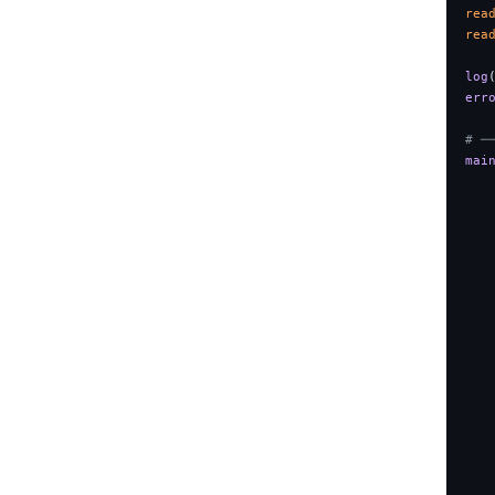
rea
rea
log
err
# ─
mai
   
   
   
   