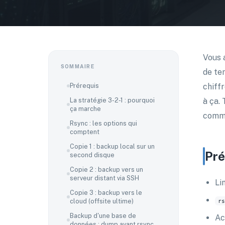
Vous 
SOMMAIRE
de te
Prérequis
chiff
La stratégie 3-2-1 : pourquoi
à ça. 
ça marche
comme
Rsync : les options qui
comptent
Copie 1 : backup local sur un
Pré
second disque
Copie 2 : backup vers un
serveur distant via SSH
Li
Copie 3 : backup vers le
cloud (offsite ultime)
rs
Backup d'une base de
Ac
données : dump avant rsync