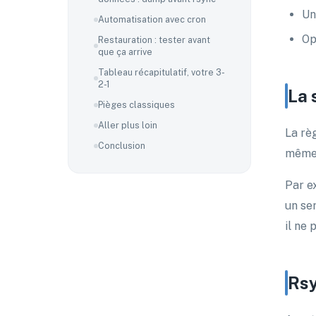
Un
Automatisation avec cron
Op
Restauration : tester avant
que ça arrive
Tableau récapitulatif, votre 3-
2-1
La 
Pièges classiques
Aller plus loin
La rè
Conclusion
même 
Par e
un se
il ne 
Rsy