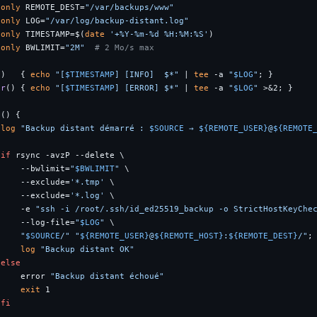
donly
 REMOTE_DEST=
"/var/backups/www"
donly
 LOG=
"/var/log/backup-distant.log"
donly
 TIMESTAMP=$(
date
'+%Y-%m-%d %H:%M:%S'
donly
 BWLIMIT=
"2M"
# 2 Mo/s max
()   { 
echo
"[
$TIMESTAMP
] [INFO]  $*"
 | 
tee
 -a 
"
$LOG
"
or
() { 
echo
"[
$TIMESTAMP
] [ERROR] $*"
 | 
tee
 -a 
"
$LOG
"
 >&2; }

n
() {

log
"Backup distant démarré : 
$SOURCE
 → 
${REMOTE_USER}
@
${REMOTE
if
 rsync -avzP --delete \

     --bwlimit=
"
$BWLIMIT
"
 \

     --exclude=
'*.tmp'
 \

     --exclude=
'*.log'
 \

     -e 
"ssh -i /root/.ssh/id_ed25519_backup -o StrictHostKeyChe
     --log-file=
"
$LOG
"
 \

"
$SOURCE
/"
"
${REMOTE_USER}
@
${REMOTE_HOST}
:
${REMOTE_DEST}
/"
;
log
"Backup distant OK"
else
     error 
"Backup distant échoué"
exit
 1

fi