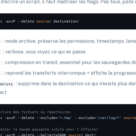
d'écrire un script, il faut maîtriser les flags. Pas tous, just
nc -avzP --delete 
source
: mode archive, préserve les permissions, timestamps, lien
: verbose, vous voyez ce qui se passe
: compression en transit, essentiel pour les sauvegardes d
: reprend les transferts interrompus + affiche la progress
: supprime dans la destination ce qui n'existe plus dan
delete
act
xclure des fichiers ou répertoires
nc -avzP --delete --exclude=
'*.tmp'
 --exclude=
'/var/log/*'
sourc
imiter la bande passante (utile pour l'offsite)
nc -avzP --delete --bwlimit=500K 
source
/ dest/
