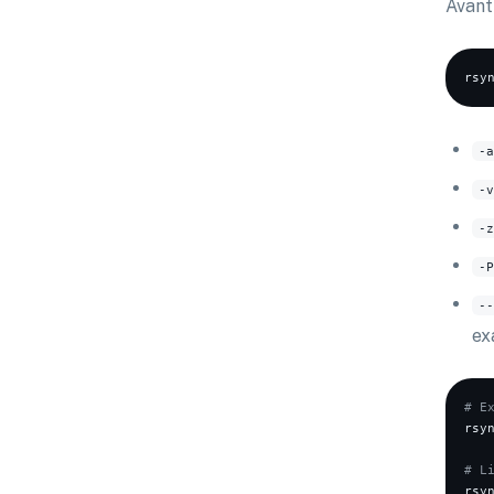
Avant 
rsy
-a
-v
-z
-P
--
ex
# E
rsy
# L
rsy