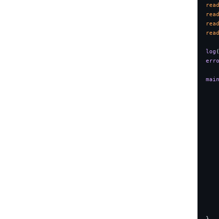
rea
rea
rea
rea
log
err
mai
   
   
   
   
   
   
}
