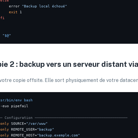
else
     error 
"Backup local échoué"
exit
 1

fi
n 
"
$@
"
ie 2 : backup vers un serveur distant v
 votre copie offsite. Elle sort physiquement de votre datacen
usr/bin/env bash
 -euo pipefail

── Configuration ───────────────────────────────────────────
donly
 SOURCE=
"/var/www"
donly
 REMOTE_USER=
"backup"
donly
 REMOTE_HOST=
"backup.exemple.com"