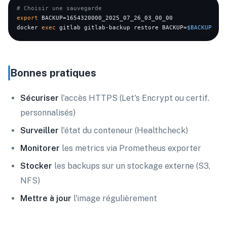
# Choisir une sauvegarde
export
 BACKUP=1654320000_2025_07_26_03_00_00

docker 
exec
 gitlab gitlab-backup restore BACKUP=
$BACKUP
Bonnes pratiques
Sécuriser
l'accès HTTPS (Let's Encrypt ou certif.
personnalisés)
Surveiller
l'état du conteneur (Healthcheck)
Monitorer
les metrics via Prometheus exporter
Stocker
les backups sur un stockage externe (S3,
NFS)
Mettre à jour
l'image régulièrement