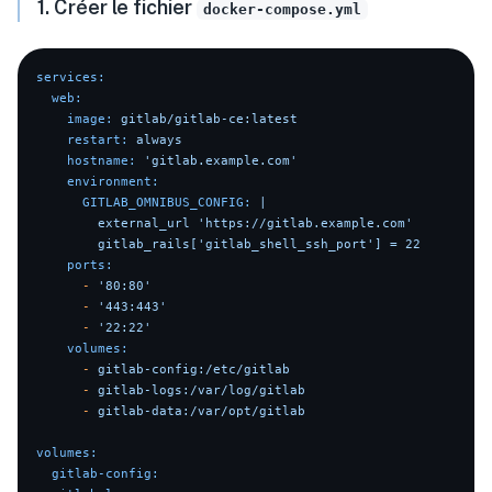
1. Créer le fichier
docker-compose.yml
services:
web:
image:
gitlab/gitlab-ce:latest
restart:
always
hostname:
'gitlab.example.com'
environment:
GITLAB_OMNIBUS_CONFIG:
|

        external_url 'https://gitlab.example.com'

ports:
-
'80:80'
-
'443:443'
-
'22:22'
volumes:
-
gitlab-config:/etc/gitlab
-
gitlab-logs:/var/log/gitlab
-
gitlab-data:/var/opt/gitlab
volumes:
gitlab-config: