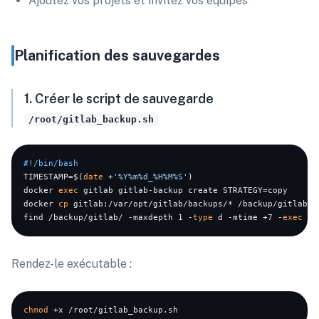
Ajoutez vos projets et invitez vos équipes
Planification des sauvegardes
1. Créer le script de sauvegarde
/root/gitlab_backup.sh
#!/bin/bash
TIMESTAMP=$(
date
 +
'%Y%m%d_%H%M%S'
)

docker 
exec
 gitlab gitlab-backup create STRATEGY=copy

docker 
cp
 gitlab:/var/opt/gitlab/backups/* /backup/gitlab/
$
find /backup/gitlab/ -maxdepth 1 -
type
 d -mtime +7 -
exec
rm
Rendez-le exécutable :
chmod