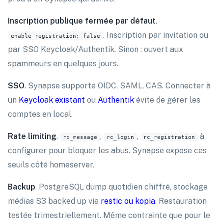
Inscription publique fermée par défaut
.
. Inscription par invitation ou
enable_registration: false
par SSO Keycloak/Authentik. Sinon : ouvert aux
spammeurs en quelques jours.
SSO
. Synapse supporte OIDC, SAML, CAS. Connecter à
un
Keycloak existant
ou
Authentik
évite de gérer les
comptes en local.
Rate limiting
.
,
,
à
rc_message
rc_login
rc_registration
configurer pour bloquer les abus. Synapse expose ces
seuils côté homeserver.
Backup
. PostgreSQL dump quotidien chiffré, stockage
médias S3 backed up via
restic ou kopia
. Restauration
testée trimestriellement. Même contrainte que pour le