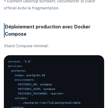
+ Element Desktop suffisent. Documenter le client
officiel évite la fragmentation.
Déploiement production avec Docker
Compose
Stack Compose minimal :
version:
'3.9'
services:
postgres:
image:
postgres:16
environment:
POSTGRES_DB:
synapse
POSTGRES_USER:
synapse
POSTGRES_PASSWORD:
<secret>
volumes:
-
./postgres:/var/lib/postgresql/data
synapse: