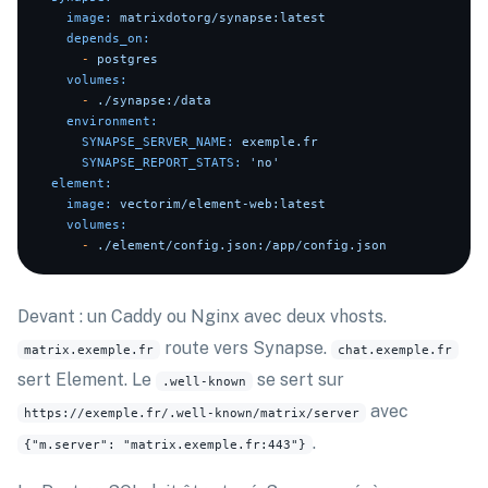
image:
matrixdotorg/synapse:latest
depends_on:
-
postgres
volumes:
-
./synapse:/data
environment:
SYNAPSE_SERVER_NAME:
exemple.fr
SYNAPSE_REPORT_STATS:
'no'
element:
image:
vectorim/element-web:latest
volumes:
-
./element/config.json:/app/config.json
Devant : un Caddy ou Nginx avec deux vhosts.
route vers Synapse.
matrix.exemple.fr
chat.exemple.fr
sert Element. Le
se sert sur
.well-known
avec
https://exemple.fr/.well-known/matrix/server
.
{"m.server": "matrix.exemple.fr:443"}