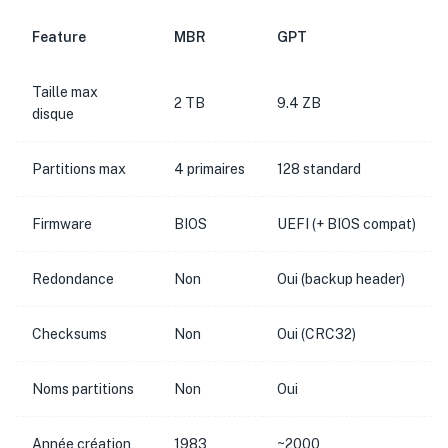
Feature
MBR
GPT
Taille max
2 TB
9.4 ZB
disque
Partitions max
4 primaires
128 standard
Firmware
BIOS
UEFI (+ BIOS compat)
Redondance
Non
Oui (backup header)
Checksums
Non
Oui (CRC32)
Noms partitions
Non
Oui
Année création
1983
~2000