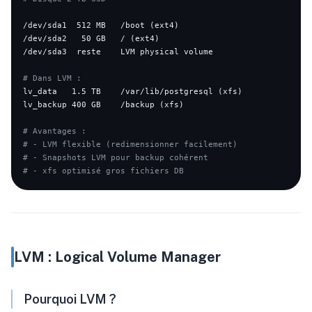
/dev/sda1  512 MB   /boot (ext4)

/dev/sda2   50 GB   / (ext4)

/dev/sda3  reste    LVM physical volume

# Dans LVM :
lv_data   1.5 TB    /var/lib/postgresql (xfs)

lv_backup 400 GB    /backup (xfs)

# Avantages :
# - LVM flexible (redimensionner facilement)
# - Snapshots LVM pour backup cohérent
# - xfs optimisé gros fichiers DB
LVM : Logical Volume Manager
Pourquoi LVM ?