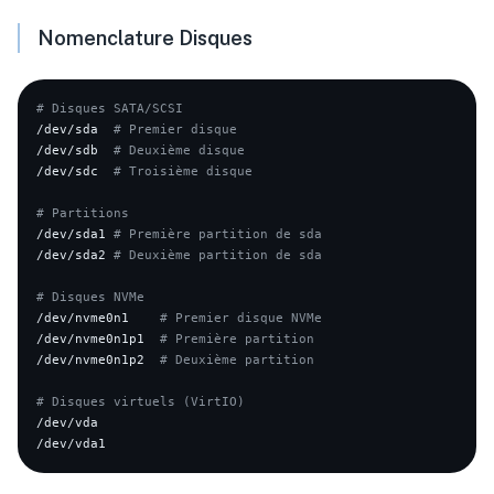
Nomenclature Disques
# Disques SATA/SCSI
/dev/sda  
# Premier disque
/dev/sdb  
# Deuxième disque
/dev/sdc  
# Troisième disque
# Partitions
/dev/sda1 
# Première partition de sda
/dev/sda2 
# Deuxième partition de sda
# Disques NVMe
/dev/nvme0n1    
# Premier disque NVMe
/dev/nvme0n1p1  
# Première partition
/dev/nvme0n1p2  
# Deuxième partition
# Disques virtuels (VirtIO)
/dev/vda
