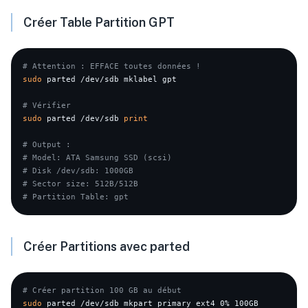
Créer Table Partition GPT
# Attention : EFFACE toutes données !
sudo
 parted /dev/sdb mklabel gpt

# Vérifier
sudo
 parted /dev/sdb 
print
# Output :
# Model: ATA Samsung SSD (scsi)
# Disk /dev/sdb: 1000GB
# Sector size: 512B/512B
# Partition Table: gpt
Créer Partitions avec parted
# Créer partition 100 GB au début
sudo
 parted /dev/sdb mkpart primary ext4 0% 100GB
