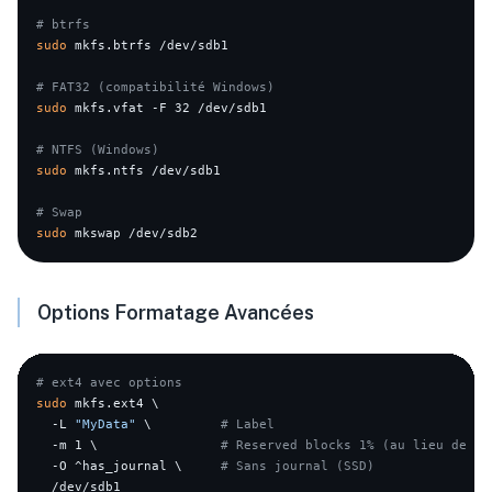
# btrfs
sudo
 mkfs.btrfs /dev/sdb1

# FAT32 (compatibilité Windows)
sudo
 mkfs.vfat -F 32 /dev/sdb1

# NTFS (Windows)
sudo
 mkfs.ntfs /dev/sdb1

# Swap
sudo
Options Formatage Avancées
# ext4 avec options
sudo
 mkfs.ext4 \

  -L 
"MyData"
 \         
# Label
  -m 1 \                
# Reserved blocks 1% (au lieu de 5%
  -O ^has_journal \     
# Sans journal (SSD)
  /dev/sdb1
