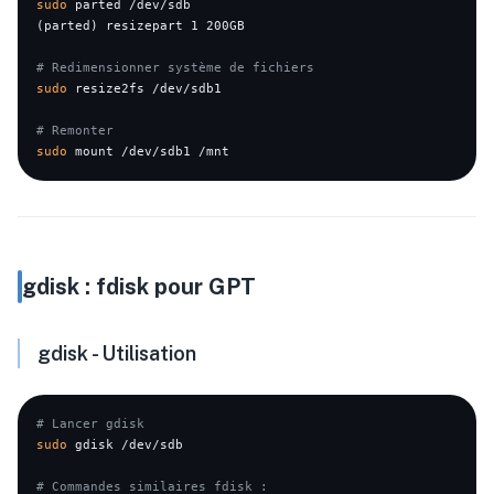
sudo
 parted /dev/sdb

(parted) resizepart 1 200GB

# Redimensionner système de fichiers
sudo
 resize2fs /dev/sdb1

# Remonter
sudo
gdisk : fdisk pour GPT
gdisk - Utilisation
# Lancer gdisk
sudo
 gdisk /dev/sdb

# Commandes similaires fdisk :