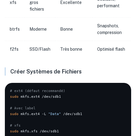
xfs
gros
Excellente
performant
fichiers
Snapshots,
btrfs
Moderne
Bonne
compression
f2fs
SSD/Flash
Très bonne
Optimisé flash
Créer Systèmes de Fichiers
# ext4 (défaut recommandé)
sudo
 mkfs.ext4 /dev/sdb1

# Avec label
sudo
 mkfs.ext4 -L 
"Data"
 /dev/sdb1

# xfs
sudo
 mkfs.xfs /dev/sdb1
