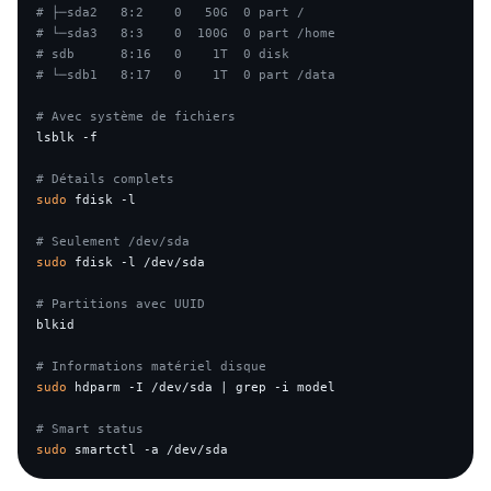
# ├─sda2   8:2    0   50G  0 part /
# └─sda3   8:3    0  100G  0 part /home
# sdb      8:16   0    1T  0 disk
# └─sdb1   8:17   0    1T  0 part /data
# Avec système de fichiers
lsblk -f

# Détails complets
sudo
 fdisk -l

# Seulement /dev/sda
sudo
 fdisk -l /dev/sda

# Partitions avec UUID
blkid

# Informations matériel disque
sudo
 hdparm -I /dev/sda | grep -i model

# Smart status
sudo