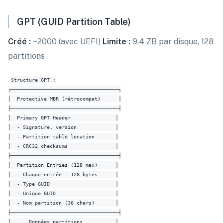
GPT (GUID Partition Table)
Créé :
~2000 (avec UEFI)
Limite :
9.4 ZB par disque, 128
partitions
Structure GPT :

┌────────────────────────────────────┐

│  Protective MBR (rétrocompat)      │

├────────────────────────────────────┤

│  Primary GPT Header               │

│  - Signature, version             │

│  - Partition table location       │

│  - CRC32 checksums                │

├────────────────────────────────────┤

│  Partition Entries (128 max)      │

│  - Chaque entrée : 128 bytes      │

│  - Type GUID                      │

│  - Unique GUID                    │

│  - Nom partition (36 chars)       │

├────────────────────────────────────┤

│  ... Données partitions ...       │
