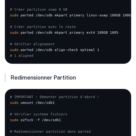
# Créer partition swap 8 GB
sudo
 parted /dev/sdb mkpart primary linux-swap 100GB 108GB

# Créer partition avec le reste
sudo
 parted /dev/sdb mkpart primary ext4 108GB 100%

# Vérifier alignement
sudo
# 1 aligned
Redimensionner Partition
# IMPORTANT : Démonter partition d'abord !
sudo
 umount /dev/sdb1

# Vérifier système fichiers
sudo
 e2fsck -f /dev/sdb1

# Redimensionner partition dans parted