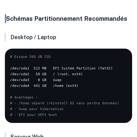
Schémas Partitionnement Recommandés
Desktop / Laptop
# Disque 500 GB SSD
/dev/sda1  512 MB   EFI System Partition (fat32)

/dev/sda2   50 GB   / (root, ext4)

/dev/sda3    8 GB   swap

/dev/sda4  441 GB   /home (ext4)

# Avantages :
# - /home séparé (réinstall OS sans perdre données)
# - Swap pour hibernation
# - EFI pour UEFI boot
Serveur Web