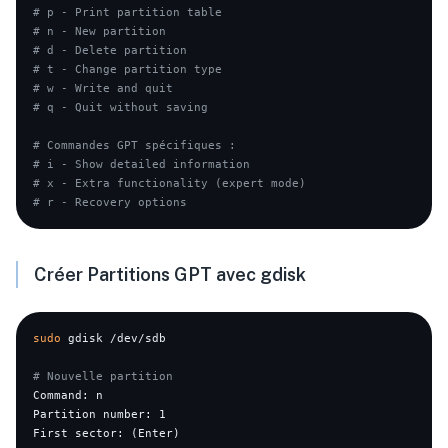
# p - Print partition table
# n - New partition
# d - Delete partition
# t - Change partition type
# w - Write and quit
# q - Quit without saving
# Commandes GPT spécifiques :
# i - Show detailed information
# x - Extra functionality (expert mode)
# r - Recovery options
Créer Partitions GPT avec gdisk
sudo
 gdisk /dev/sdb

# Nouvelle partition
Command: n

Partition number: 1

First sector: (Enter)
