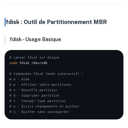
fdisk : Outil de Partitionnement MBR
fdisk - Usage Basique
# Lancer fdisk sur disque
sudo
 fdisk /dev/sdb

# Commandes fdisk (mode interactif) :
# m - Aide
# p - Afficher table partitions
# n - Nouvelle partition
# d - Supprimer partition
# t - Changer type partition
# w - Écrire changements et quitter
# q - Quitter sans sauvegarder