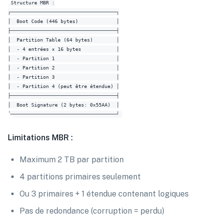
Structure MBR :

┌────────────────────────────────────┐

│  Boot Code (446 bytes)             │

├────────────────────────────────────┤

│  Partition Table (64 bytes)        │

│  - 4 entrées × 16 bytes            │

│  - Partition 1                     │

│  - Partition 2                     │

│  - Partition 3                     │

│  - Partition 4 (peut être étendue) │

├────────────────────────────────────┤

│  Boot Signature (2 bytes: 0x55AA)  │

Limitations MBR :
Maximum 2 TB par partition
4 partitions primaires seulement
Ou 3 primaires + 1 étendue contenant logiques
Pas de redondance (corruption = perdu)