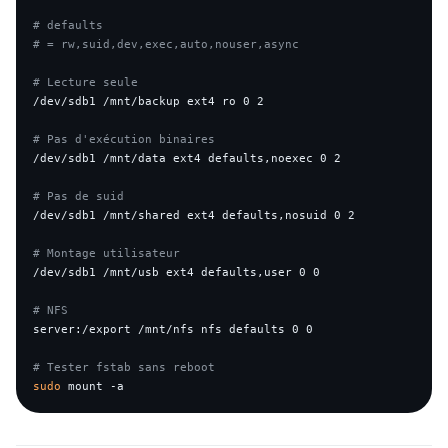
# defaults
# = rw,suid,dev,exec,auto,nouser,async
# Lecture seule
/dev/sdb1 /mnt/backup ext4 ro 0 2

# Pas d'exécution binaires
/dev/sdb1 /mnt/data ext4 defaults,noexec 0 2

# Pas de suid
/dev/sdb1 /mnt/shared ext4 defaults,nosuid 0 2

# Montage utilisateur
/dev/sdb1 /mnt/usb ext4 defaults,user 0 0

# NFS
server:/export /mnt/nfs nfs defaults 0 0

# Tester fstab sans reboot
sudo