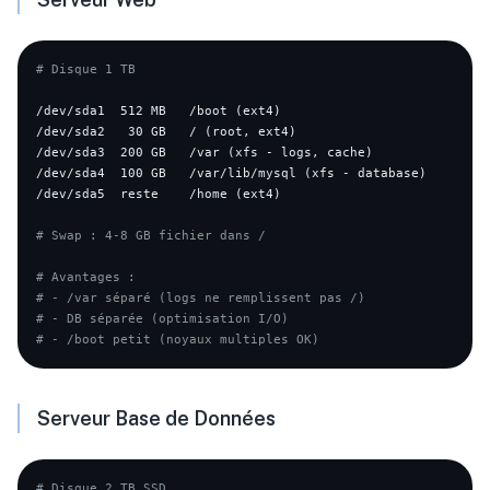
# Disque 1 TB
/dev/sda1  512 MB   /boot (ext4)

/dev/sda2   30 GB   / (root, ext4)

/dev/sda3  200 GB   /var (xfs - logs, cache)

/dev/sda4  100 GB   /var/lib/mysql (xfs - database)

/dev/sda5  reste    /home (ext4)

# Swap : 4-8 GB fichier dans /
# Avantages :
# - /var séparé (logs ne remplissent pas /)
# - DB séparée (optimisation I/O)
# - /boot petit (noyaux multiples OK)
Serveur Base de Données
# Disque 2 TB SSD