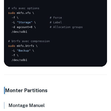
# xfs avec options
sudo
 mkfs.xfs \

  -f \                  
# Force
  -L 
"Storage"
 \        
# Label
  -d agcount=8 \        
# Allocation groups
  /dev/sdb1

# btrfs avec compression
sudo
 mkfs.btrfs \

  -L 
"Backup"
 \

  -f \

Monter Partitions
Montage Manuel