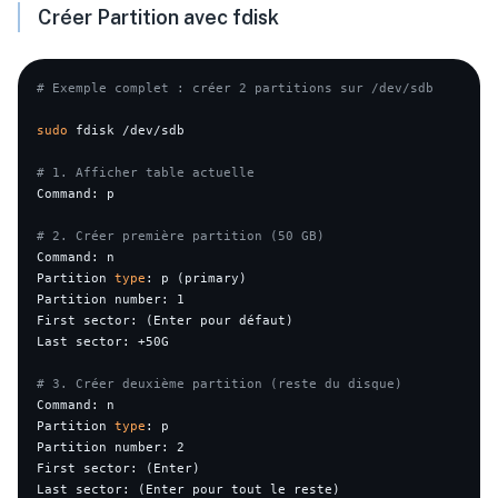
Créer Partition avec fdisk
# Exemple complet : créer 2 partitions sur /dev/sdb
sudo
 fdisk /dev/sdb

# 1. Afficher table actuelle
Command: p

# 2. Créer première partition (50 GB)
Command: n

Partition 
type
: p (primary)

Partition number: 1

First sector: (Enter pour défaut)

Last sector: +50G

# 3. Créer deuxième partition (reste du disque)
Command: n

Partition 
type
: p

Partition number: 2

First sector: (Enter)

Last sector: (Enter pour tout le reste)
