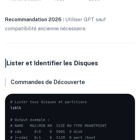
Recommandation 2026 :
Utiliser GPT sauf
compatibilité ancienne nécessaire.
Lister et Identifier les Disques
Commandes de Découverte
# Lister tous disques et partitions
lsblk

# Output exemple :
# NAME   MAJ:MIN RM  SIZE RO TYPE MOUNTPOINT
# sda      8:0    0  500G  0 disk
# ├─sda1   8:1    0  512M  0 part /boot