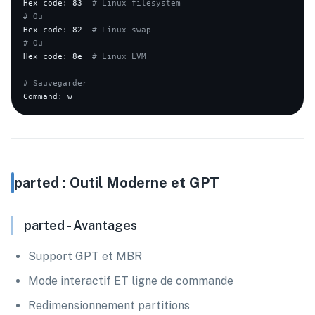
Hex code: 83  
# Linux filesystem
# Ou
Hex code: 82  
# Linux swap
# Ou
Hex code: 8e  
# Linux LVM
# Sauvegarder
parted : Outil Moderne et GPT
parted - Avantages
Support GPT et MBR
Mode interactif ET ligne de commande
Redimensionnement partitions