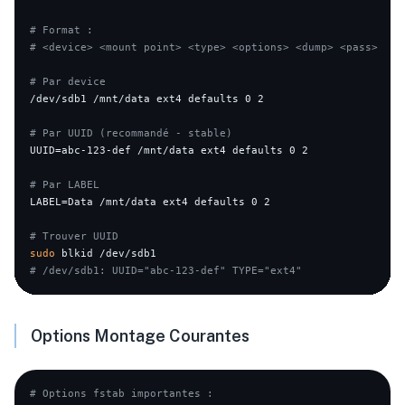
# Format :
# <device> <mount point> <type> <options> <dump> <pass>
# Par device
/dev/sdb1 /mnt/data ext4 defaults 0 2

# Par UUID (recommandé - stable)
UUID=abc-123-def /mnt/data ext4 defaults 0 2

# Par LABEL
LABEL=Data /mnt/data ext4 defaults 0 2

# Trouver UUID
sudo
# /dev/sdb1: UUID="abc-123-def" TYPE="ext4"
Options Montage Courantes
# Options fstab importantes :