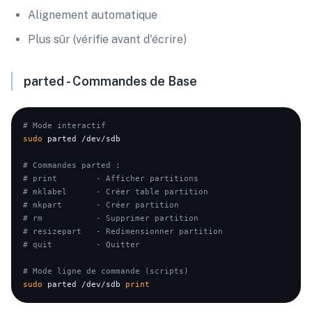
Alignement automatique
Plus sûr (vérifie avant d'écrire)
parted - Commandes de Base
# Mode interactif
sudo
 parted /dev/sdb

# Commandes parted :
# print        - Afficher partitions
# mklabel      - Créer table partition
# mkpart       - Créer partition
# rm           - Supprimer partition
# resizepart   - Redimensionner partition
# quit         - Quitter
# Mode ligne de commande (scripts)
sudo
 parted /dev/sdb 
print