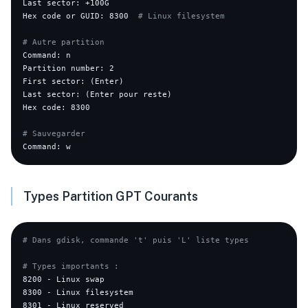
Last sector: +100G

Hex code or GUID: 8300  
# Linux filesystem
# Autre partition
Command: n

Partition number: 2

First sector: (Enter)

Last sector: (Enter pour reste)

Hex code: 8300

# Sauvegarder
Types Partition GPT Courants
# Dans gdisk, commande 't' puis 'L' liste types
# Types importants :
8200 - Linux swap

8300 - Linux filesystem

8301 - Linux reserved
