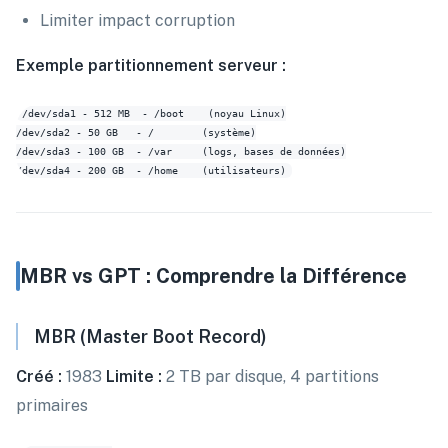
Limiter impact corruption
Exemple partitionnement serveur :
/dev/sda1 - 512 MB  - /boot    (noyau Linux)

/dev/sda2 - 50 GB   - /        (système)

/dev/sda3 - 100 GB  - /var     (logs, bases de données)

MBR vs GPT : Comprendre la Différence
MBR (Master Boot Record)
Créé :
1983
Limite :
2 TB par disque, 4 partitions
primaires