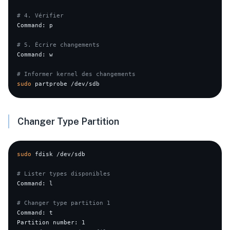
# 4. Vérifier
Command: p

# 5. Écrire changements
Command: w

# Informer kernel des changements
sudo
Changer Type Partition
sudo
 fdisk /dev/sdb

# Lister types disponibles
Command: l

# Changer type partition 1
Command: t

Partition number: 1
