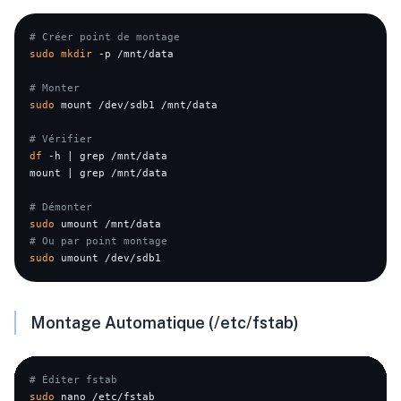
# Créer point de montage
sudo
mkdir
 -p /mnt/data

# Monter
sudo
 mount /dev/sdb1 /mnt/data

# Vérifier
df
 -h | grep /mnt/data

mount | grep /mnt/data

# Démonter
sudo
# Ou par point montage
sudo
Montage Automatique (/etc/fstab)
# Éditer fstab
sudo
 nano /etc/fstab
