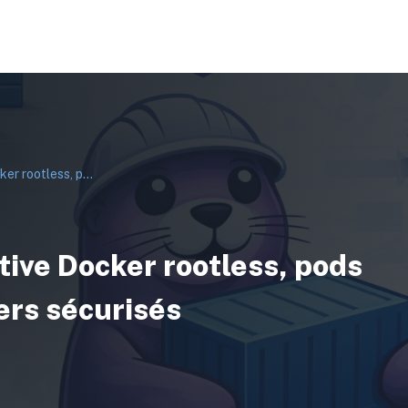
Podman 2026 : alternative Docker rootless, pods Kubernetes et containers sécurisés
ive Docker rootless, pods
ers sécurisés