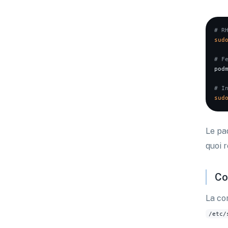
# R
sud
# F
podm
# I
sud
Le pa
quoi 
Co
La co
/etc/