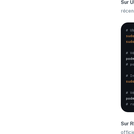
Sur U
récen
# U
sud
sud
# V
# p
# I
sud
# V
# r
Sur R
offic