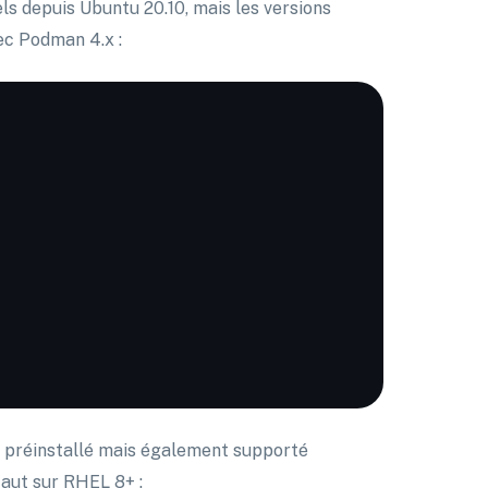
els depuis Ubuntu 20.10, mais les versions
ec Podman 4.x :
 préinstallé mais également supporté
faut sur RHEL 8+ :