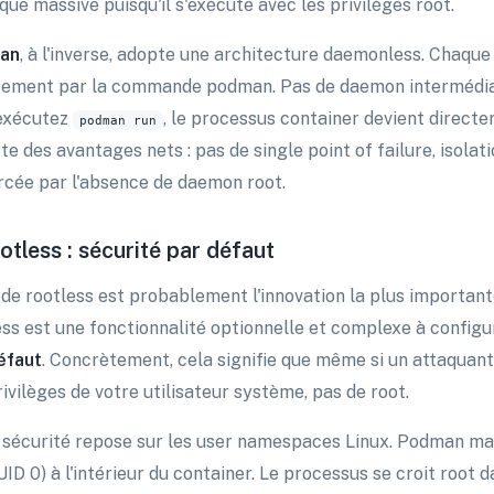
que massive puisqu'il s'exécute avec les privilèges root.
an
, à l'inverse, adopte une architecture daemonless. Chaqu
tement par la commande podman. Pas de daemon intermédiair
exécutez
, le processus container devient directe
podman run
te des avantages nets : pas de single point of failure, isola
rcée par l'absence de daemon root.
otless : sécurité par défaut
de rootless est probablement l'innovation la plus importan
ess est une fonctionnalité optionnelle et complexe à configu
éfaut
. Concrètement, cela signifie que même si un attaquant
ivilèges de votre utilisateur système, pas de root.
 sécurité repose sur les user namespaces Linux. Podman mapp
(UID 0) à l'intérieur du container. Le processus se croit roo