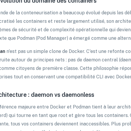
évolution du domaine des containers
nde de la conteneurisation a beaucoup évolué depuis les dé
ratisé les containers et reste largement utilisé, son archi
èmes de sécurité et de complexité opérationnelle qui devienn
xte que Podman (Pod Manager) a émergé comme une alternat
an
n'est pas un simple clone de Docker. C'est une refonte c
ruite autour de principes nets : pas de daemon central (daem
comme citoyens de première classe. Cette philosophie répo
prises tout en conservant une compatibilité CLI avec Docker 
chitecture : daemon vs daemonless
fférence majeure entre Docker et Podman tient à leur archi
erd) qui tourne en tant que root et gère tous les containers.
plante, tous vos containers deviennent inaccessibles. Plus pr