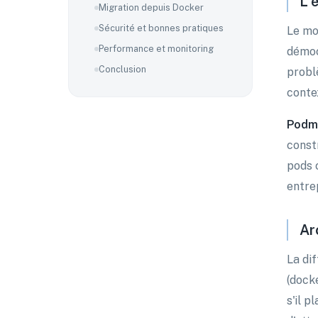
L'
Migration depuis Docker
Sécurité et bonnes pratiques
Le mo
Performance et monitoring
démoc
Conclusion
probl
conte
Podm
const
pods 
entre
Ar
La di
(dock
s'il 