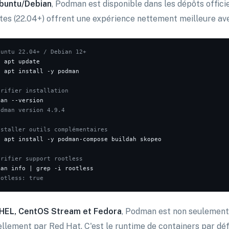
buntu/Debian
, Podman est disponible dans les dépôts offici
tes (22.04+) offrent une expérience nettement meilleure av
buntu 22.04+ / Debian 12+
o
o
 apt install -y podman

érifier installation
odman version 4.9.4
nstaller outils complémentaires
o
 apt install -y podman-compose buildah skopeo

érifier support rootless
ootless: true
HEL, CentOS Stream et Fedora
, Podman est non seulement
iellement par Red Hat. C'est le runtime de containers par dé