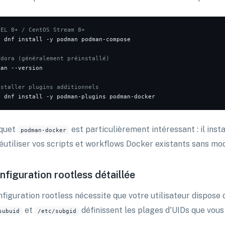
HEL 8+ / CentOS Stream 8+
o
 dnf install -y podman podman-compose

edora (généralement préinstallé)
an --version

nstaller plugins additionnels
o
quet
est particulièrement intéressant : il insta
podman-docker
réutiliser vos scripts et workflows Docker existants sans mod
nfiguration rootless détaillée
nfiguration rootless nécessite que votre utilisateur dispose
et
définissent les plages d'UIDs que vous 
subuid
/etc/subgid