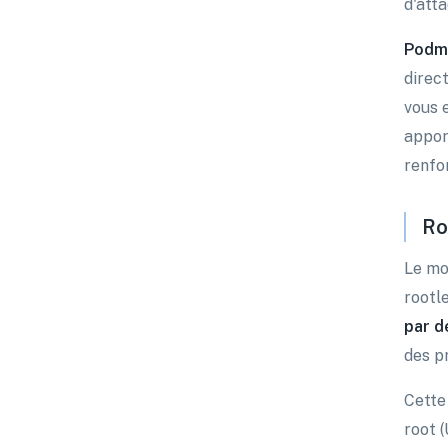
d'atta
Podm
direc
vous 
appor
renfo
Ro
Le mo
rootl
par d
des pr
Cette
root 