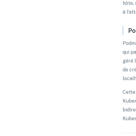
hôte,
à l'at
Po
Podma
qui p
géré 
de cr
localh
Cette
Kuber
bidir
Kuber