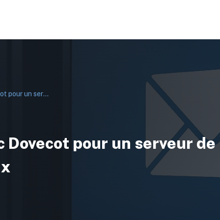
Configurer Postfix avec Dovecot pour un serveur de mail complet sous Linux
c Dovecot pour un serveur de
ux