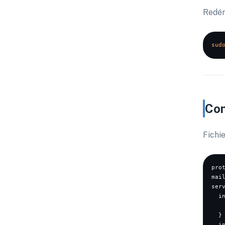
Redém
sud
Con
Fichie
prot
mai
serv
  in
    
  }

  in