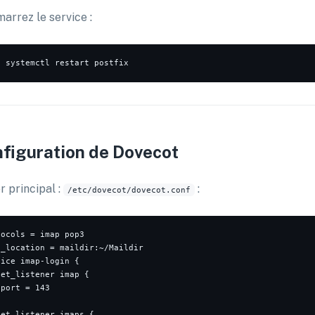
arrez le service :
o
figuration de Dovecot
r principal :
:
/etc/dovecot/dovecot.conf
ocols = imap pop3

l_location = maildir:~/Maildir

ice imap-login {

et_listener imap {

port = 143

et_listener imaps {
