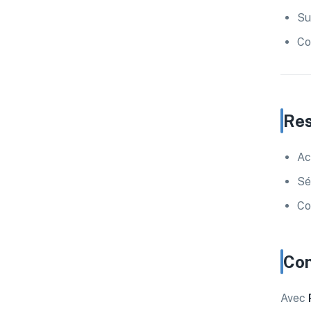
Su
Co
Res
Ac
Sé
Co
Con
Avec