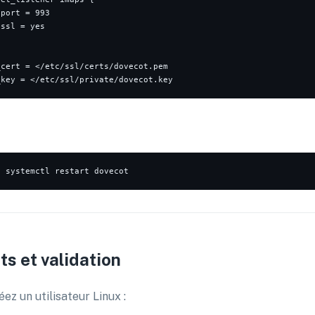
port = 993

ssl = yes

_cert = </etc/ssl/certs/dovecot.pem

o
ts et validation
éez un utilisateur Linux :