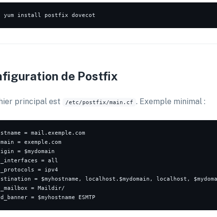
o
figuration de Postfix
hier principal est
. Exemple minimal :
/etc/postfix/main.cf
ostname = mail.exemple.com

main = exemple.com

igin = $mydomain

_interfaces = all

_protocols = ipv4

estination = $myhostname, localhost.$mydomain, localhost, $mydoma
_mailbox = Maildir/
