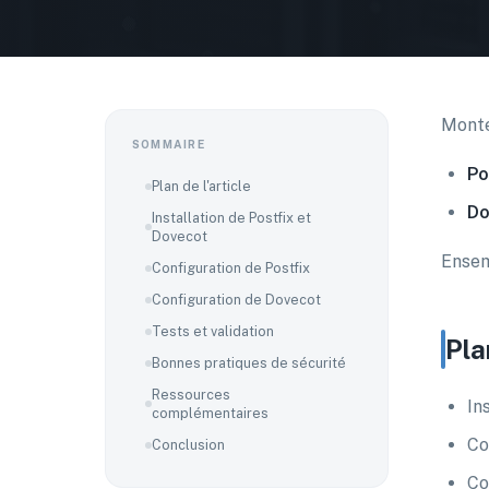
Mont
SOMMAIRE
Po
Plan de l'article
Do
Installation de Postfix et
Dovecot
Ensem
Configuration de Postfix
Configuration de Dovecot
Tests et validation
Pla
Bonnes pratiques de sécurité
Ressources
In
complémentaires
Co
Conclusion
Co