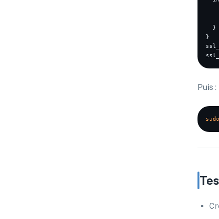
    
    
  }

}

ssl
Puis :
sud
Tes
Cr