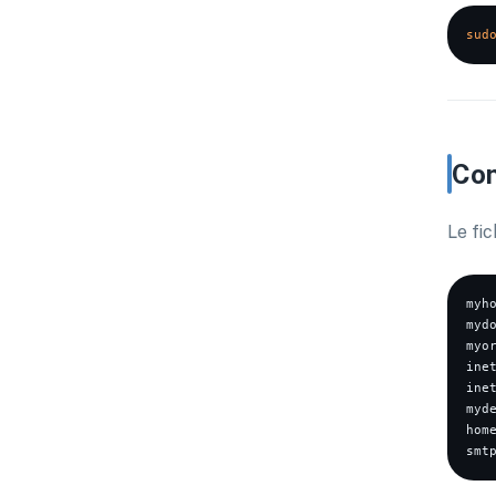
sud
Con
Le fic
myh
mydo
myor
inet
inet
myd
home