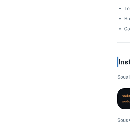
Te
Bo
Co
Ins
Sous 
sud
sud
Sous 