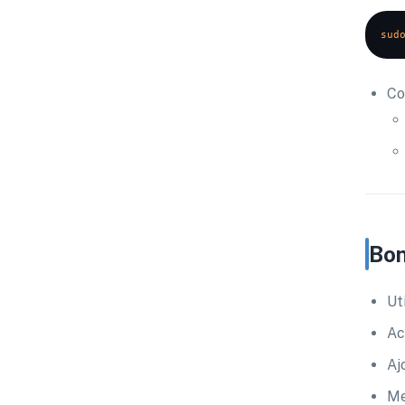
sud
Co
Bon
Ut
Ac
Aj
Me