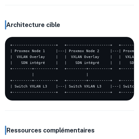
Architecture cible
+--------------------+   +--------------------+   +---------
| Proxmox Node 1     |---| Proxmox Node 2     |---| Proxmox 
|  VXLAN Overlay     |   |  VXLAN Overlay     |   |  VXLAN O
|    SDN intégré     |   |    SDN intégré     |   |    SDN i
+---------+----------+   +---------+----------+   +---------
          |                        |                        
+---------+----------+   +---------+----------+   +---------
| Switch VXLAN L3    |---| Switch VXLAN L3    |---| Switch V
Ressources complémentaires