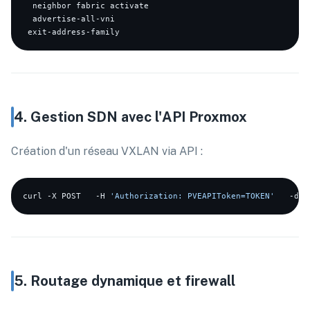
  neighbor fabric activate

  advertise-all-vni

4. Gestion SDN avec l'API Proxmox
Création d'un réseau VXLAN via API :
curl -X POST   -H 
'Authorization: PVEAPIToken=TOKEN'
   -d 
t
5. Routage dynamique et firewall