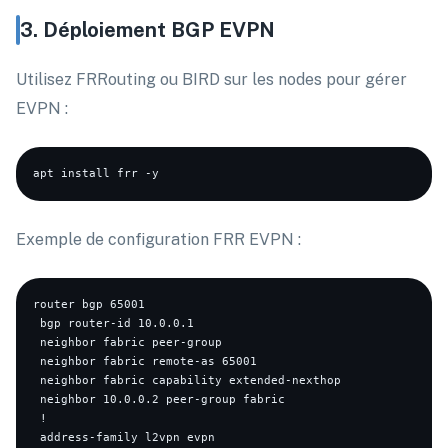
3. Déploiement BGP EVPN
Utilisez FRRouting ou BIRD sur les nodes pour gérer
EVPN :
Exemple de configuration FRR EVPN :
router bgp 65001

 bgp router-id 10.0.0.1

 neighbor fabric peer-group

 neighbor fabric remote-as 65001

 neighbor fabric capability extended-nexthop

 neighbor 10.0.0.2 peer-group fabric

 !

 address-family l2vpn evpn
