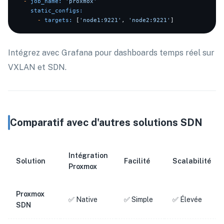
-
job_name:
'proxmox'
static_configs:
-
targets:
 [
'node1:9221'
, 
'node2:9221'
Intégrez avec Grafana pour dashboards temps réel sur
VXLAN et SDN.
Comparatif avec d'autres solutions SDN
Intégration
Solution
Facilité
Scalabilité
Proxmox
Proxmox
✅ Native
✅ Simple
✅ Élevée
SDN