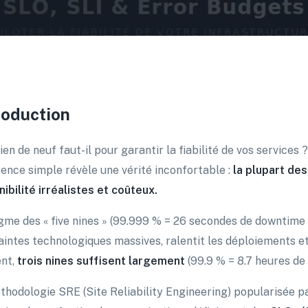
roduction
n de neuf faut-il pour garantir la fiabilité de vos services 
ence simple révèle une vérité inconfortable :
la plupart des
nibilité irréalistes et coûteux.
gme des « five nines » (99.999 % = 26 secondes de downtime p
aintes technologiques massives, ralentit les déploiements e
nt,
trois nines suffisent largement
(99.9 % = 8.7 heures de
thodologie SRE (Site Reliability Engineering) popularisée p