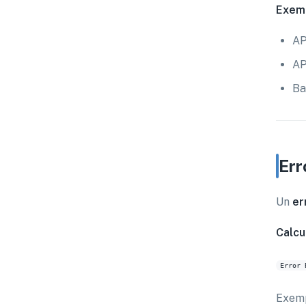
Exemp
AP
AP
Ba
Err
Un
er
Calcu
Exemp