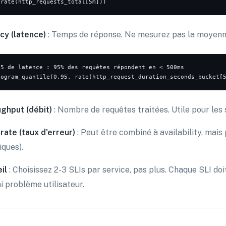
cy (latence)
: Temps de réponse. Ne mesurez pas la moyenne,
95 de latence : 95% des requêtes répondent en < 500ms

ghput (débit)
: Nombre de requêtes traitées. Utile pour les
 rate (taux d'erreur)
: Peut être combiné à availability, mais 
iques).
il
: Choisissez 2-3 SLIs par service, pas plus. Chaque SLI do
i problème utilisateur.