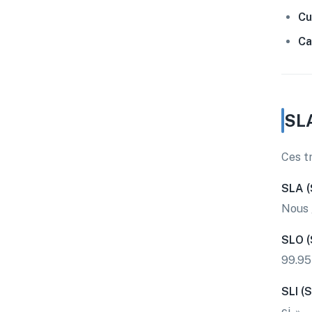
Cu
Ca
SLA
Ces t
SLA (
Nous 
SLO (
99.95
SLI (
ci. »