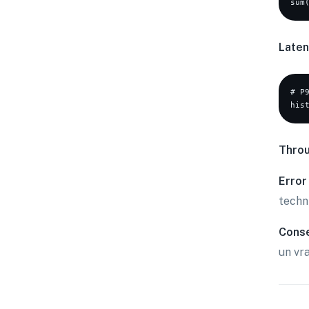
Laten
# P
Throu
Error
techn
Conse
un vra