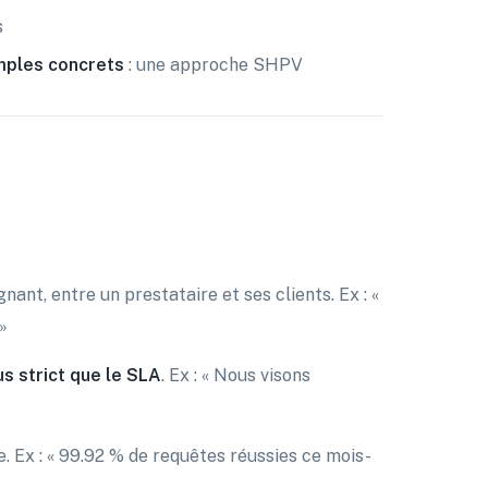
s
ples concrets
: une approche SHPV
ant, entre un prestataire et ses clients. Ex : «
»
us strict que le SLA
. Ex : « Nous visons
e. Ex : « 99.92 % de requêtes réussies ce mois-