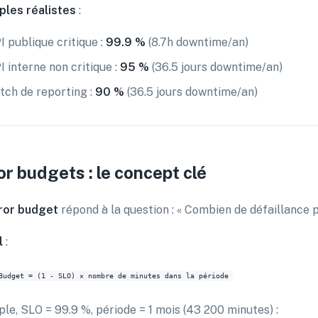
les réalistes
:
I publique critique :
99.9 %
(8.7h downtime/an)
I interne non critique :
95 %
(36.5 jours downtime/an)
tch de reporting :
90 %
(36.5 jours downtime/an)
or budgets : le concept clé
ror budget
répond à la question : « Combien de défaillance 
l
:
le, SLO = 99.9 %, période = 1 mois (43 200 minutes) :