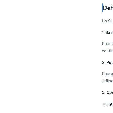
Déf
Un SLO
1. Ba
Pour 
confir
2. Pe
Pourq
utilis
3. Co