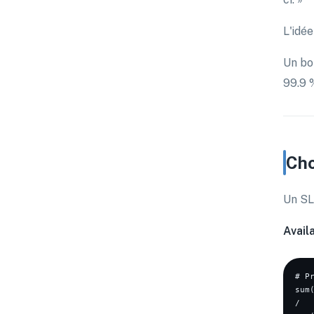
L'idée
Un bo
99.9 
Cho
Un SL
Availa
# P
sum
/
