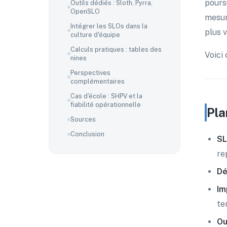
pours
Outils dédiés : Sloth, Pyrra,
OpenSLO
mesur
Intégrer les SLOs dans la
plus v
culture d'équipe
Calculs pratiques : tables des
Voici
nines
Perspectives
complémentaires
Cas d'école : SHPV et la
fiabilité opérationnelle
Pla
Sources
Conclusion
SL
re
Dé
Im
te
Ou