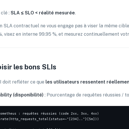
 clé :
SLA ≤ SLO < réalité mesurée
.
n SLA contractuel ne vous engage pas à viser la même cible 
%, visez en interne 99.95 %, et mesurez continuellement votr
isir les bons SLIs
I doit refléter ce que
les utilisateurs ressentent réelleme
bility (disponibilité)
: Pourcentage de requêtes réussies / to
rometheus : requêtes réussies (code 2xx, 3xx, 4xx)

(rate(http_requests_total{status=~"[234].."}[5m]))
