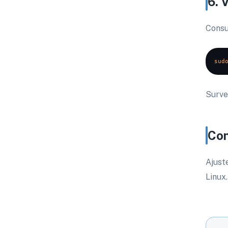
6. 
Consu
sud
Surve
Con
Ajust
Linux.