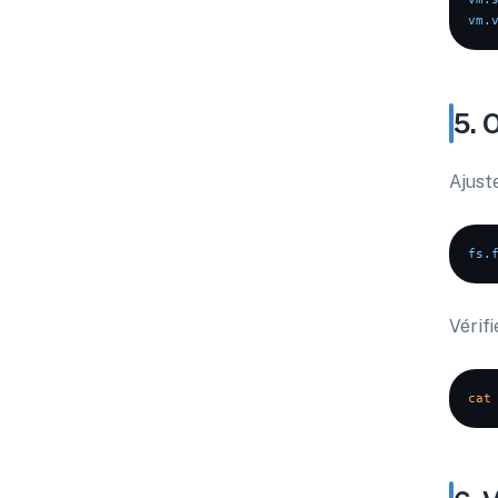
vm.
5. 
Ajust
fs.
Vérifi
cat