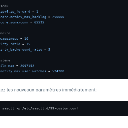
éseau
.ipv4.ip_forward
 = 
1
.core.netdev_max_backlog
 = 
250000
.core.somaxconn
 = 
65535
émoire
swappiness
 = 
10
dirty_ratio
 = 
15
dirty_background_ratio
 = 
5
ystème
file-max
 = 
2097152
inotify.max_user_watches
 = 
524288
ez les nouveaux paramètres immédiatement:
o