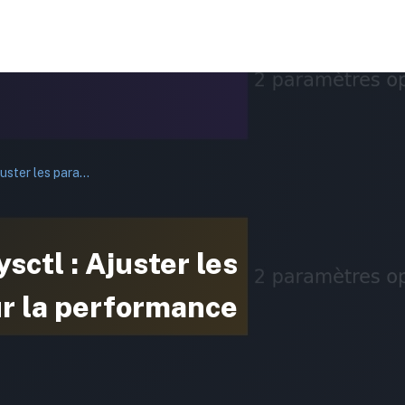
Optimiser Linux avec sysctl : Ajuster les paramètres kernel pour la performance
sctl : Ajuster les
r la performance