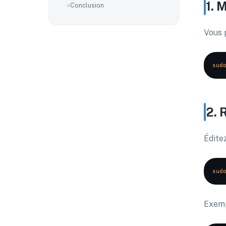
1. 
Conclusion
Vous 
sud
2. 
Éditez
sud
Exemp