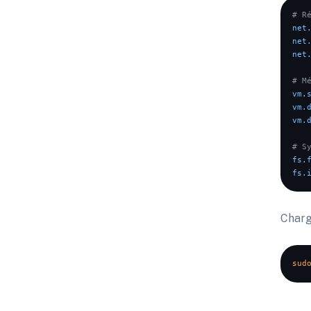
# R
net
net
net
# M
vm.
vm.
vm.
# S
fs.
fs.
Charg
sud