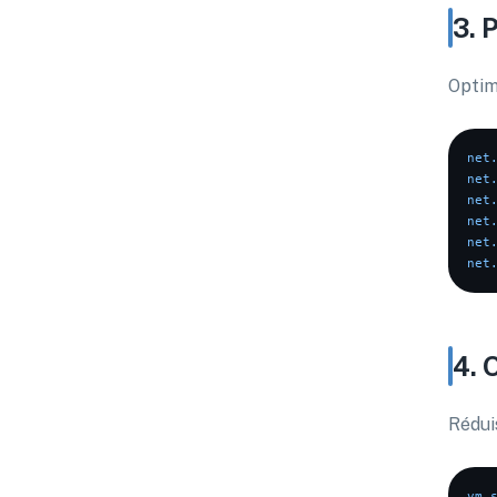
3. 
Optim
net
net
net
net
net
net
4. 
Réduis
vm.