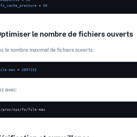
vfs_cache_pressure
 = 
50
Optimiser le nombre de fichiers ouverts
ez le nombre maximal de fichiers ouverts:
file-max
 = 
2097152
ez avec: