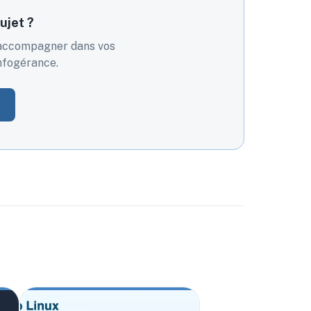
ujet ?
s accompagner dans vos
infogérance.