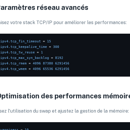
Paramètres réseau avancés
isez votre stack TCP/IP pour améliorer les performances:
.ipv4.tcp_fin_timeout
 = 
15
.ipv4.tcp_keepalive_time
 = 
300
.ipv4.tcp_tw_reuse
 = 
1
.ipv4.tcp_max_syn_backlog
 = 
8192
.ipv4.tcp_rmem
 = 
4096
87380
6291456
.ipv4.tcp_wmem
 = 
4096
65536
6291456
Optimisation des performances mémoir
ez l'utilisation du swap et ajustez la gestion de la mémoire:
swappiness
 = 
10