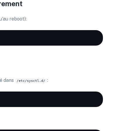
irement
'au reboot):
sé dans
:
/etc/sysctl.d/