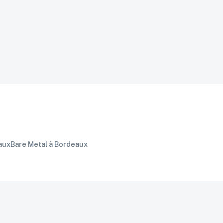
he, Docker...)
es deux
ion
es
aux
Bare Metal
à
Bordeaux