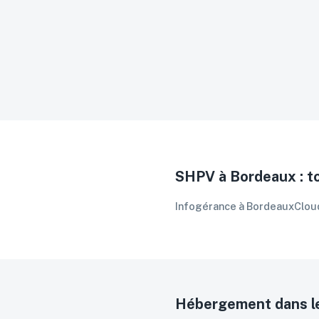
CloudLinux + CageFS
Ressources CPU/RAM garanties
JetBackup quotidien
SSL gratuit (Let's Encrypt)
Emails illimités
Support PHP multi-version
Bases MariaDB / MySQL
SHPV à
Bordeaux
: t
Infogérance
à
Bordeaux
Clou
Hébergement
dans le