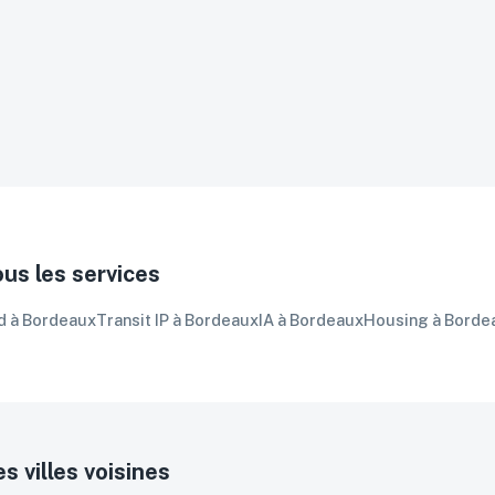
Stack au choix (Nginx, Apac
MariaDB, PostgreSQL ou l
Accès sudo + SFTP/FTP
Chiffrement disque en opt
Firewall dédié en option
Sauvegardes personnalisé
Scalabilité à la demande
ous les services
d
à
Bordeaux
Transit IP
à
Bordeaux
IA
à
Bordeaux
Housing
à
Borde
s villes voisines