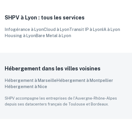
Scalabilité à la demande
SHPV à
Lyon
: tous les services
Infogérance
à
Lyon
Cloud
à
Lyon
Transit IP
à
Lyon
IA
à
Lyon
Housing
à
Lyon
Bare Metal
à
Lyon
Hébergement
dans les villes voisines
Hébergement
à
Marseille
Hébergement
à
Montpellier
Hébergement
à
Nice
SHPV accompagne les entreprises
de l'Auvergne-Rhône-Alpes
depuis ses datacenters français de Toulouse et Bordeaux.