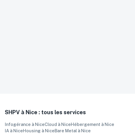
capacité, le peering et le support qui collent à
votre besoin. Backbone AS41652, peering nine-IX
et France-IX, ports dimensionnés selon votre
trafic.
Ports flexibles, de 100 Mbps à 100 Gbps
BGP avec votre propre AS, ou transit clé
en main
Failover multi-upstream et 500+
peerings directs
Support technique direct
SHPV à
Nice
: tous les services
Infogérance
à
Nice
Cloud
à
Nice
Hébergement
à
Nice
IA
à
Nice
Housing
à
Nice
Bare Metal
à
Nice