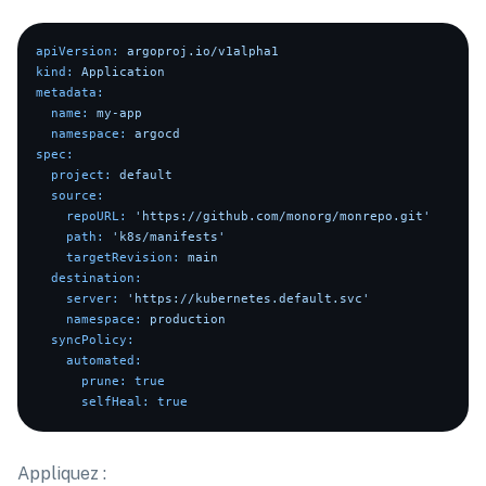
apiVersion:
argoproj.io/v1alpha1
kind:
Application
metadata:
name:
my-app
namespace:
argocd
spec:
project:
default
source:
repoURL:
'https://github.com/monorg/monrepo.git'
path:
'k8s/manifests'
targetRevision:
main
destination:
server:
'https://kubernetes.default.svc'
namespace:
production
syncPolicy:
automated:
prune:
true
selfHeal:
true
Appliquez :