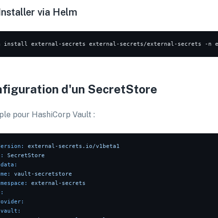
 Installer via Helm
figuration d'un SecretStore
le pour HashiCorp Vault :
Version:
external-secrets.io/v1beta1
d:
SecretStore
adata:
ame:
vault-secretstore
amespace:
external-secrets
c:
rovider:
vault: