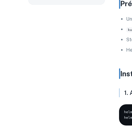
Pré
Un
ku
St
He
Ins
1.
hel