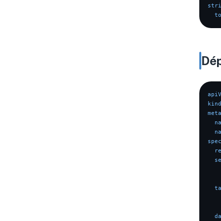
str
t
Dép
api
kin
met
n
n
spe
r
s
t
d