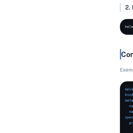
2.
Con
Exemp
api
kin
met
n
n
spe
p