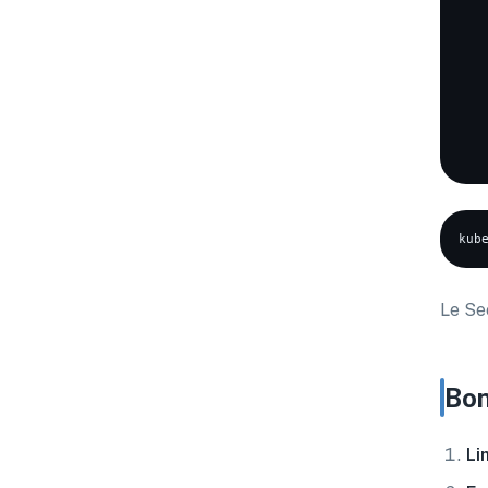
Le Se
Bon
Li