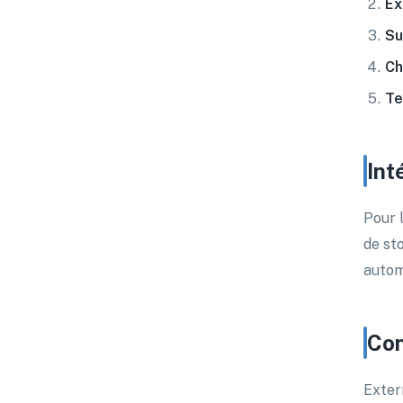
Ex
Su
Ch
Te
Int
Pour 
de st
autom
Con
Exter