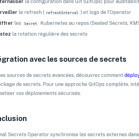
ternaliser
la configuration dans Git (GitOps) pour auditabili
rveiller
le refresh (
) et logs de l'Operator
refreshInterval
iffrer
les
Kubernetes au repos (Sealed Secrets, KM
Secret
stez
la rotation régulière des secrets
égration avec les sources de secrets
les sources de secrets avancées, découvrez comment
déploy
ockage de secrets. Pour une approche GitOps complète, int
atiser vos déploiements sécurisés.
clusion
nal Secrets Operator synchronise les secrets externes dans 