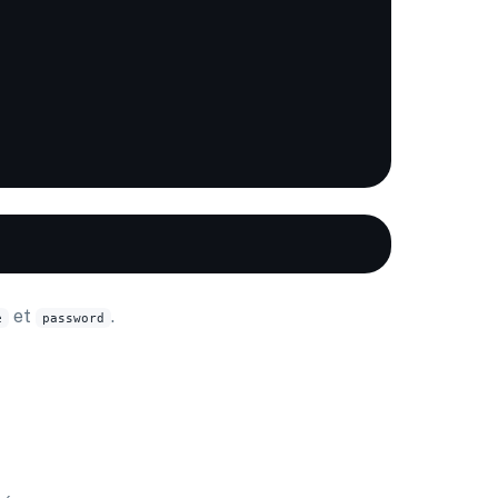
et
.
e
password