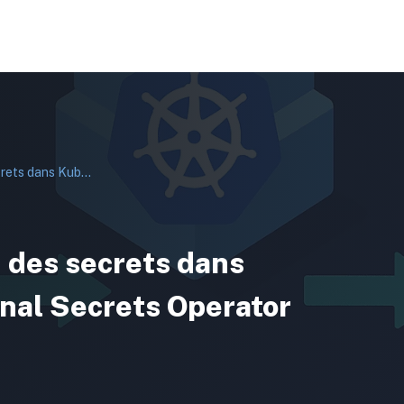
Automatiser la gestion des secrets dans Kubernetes avec External Secrets Operator
 des secrets dans
nal Secrets Operator