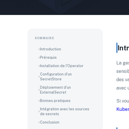
SOMMAIRE
Int
Introduction
Prérequis
La ge
Installation de l'Operator
sensi
Configuration d'un
SecretStore
des v
Déploiement d'un
avec 
ExternalSecret
Si vo
Bonnes pratiques
Kuber
Intégration avec les sources
de secrets
Conclusion