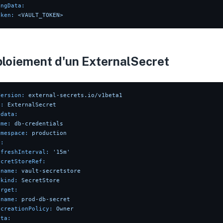
ingData:
oken:
<VAULT_TOKEN>
loiement d'un ExternalSecret
Version:
external-secrets.io/v1beta1
d:
ExternalSecret
adata:
ame:
db-credentials
amespace:
production
c:
efreshInterval:
'15m'
ecretStoreRef:
name:
vault-secretstore
kind:
SecretStore
arget:
name:
prod-db-secret
creationPolicy:
Owner
ata: