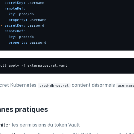
-
secretKey:
username
remoteRef:
key:
prod/db
property:
username
-
secretKey:
password
remoteRef:
key:
prod/db
property:
password
cret Kubernetes
contient désormais
prod-db-secret
usernam
nes pratiques
miter
les permissions du token Vault