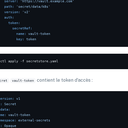
server:
'https://vault.example.com'
path:
'secret/data/k8s'
version:
'v2'
auth:
token:
secretRef:
name:
vault-token
key:
token
contient le token d'accès :
cret
vault-token
Version:
v1
d:
Secret
adata:
ame:
vault-token
amespace:
external-secrets
e:
Opaque