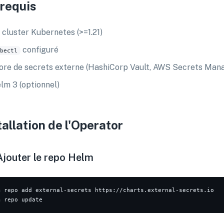
requis
 cluster Kubernetes (>=1.21)
configuré
bectl
ore de secrets externe (HashiCorp Vault, AWS Secrets Man
lm 3 (optionnel)
tallation de l'Operator
 Ajouter le repo Helm
m repo add external-secrets https://charts.external-secrets.io
