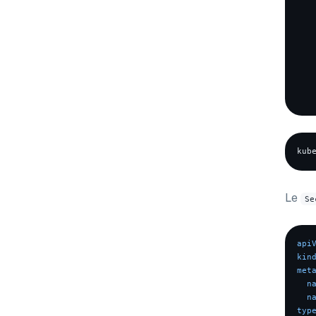
Le
Se
api
kin
met
n
n
typ