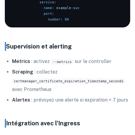
service:
name:
example-svc
port:
number:
80
Supervision et alerting
Metrics
: activez
sur le controller
--metrics
Scraping
: collectez
certmanager_certificate_expiration_timestamp_seconds
avec Prometheus
Alertes
: prévoyez une alerte si expiration < 7 jours
Intégration avec l'Ingress