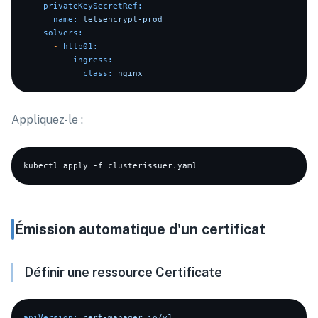
privateKeySecretRef:
name:
letsencrypt-prod
solvers:
-
http01:
ingress:
class:
nginx
Appliquez-le :
Émission automatique d'un certificat
Définir une ressource Certificate
apiVersion:
cert-manager.io/v1