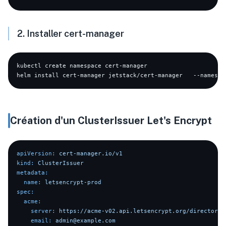
2. Installer cert-manager
kubectl create namespace cert-manager

helm install cert-manager jetstack/cert-manager   --namespa
Création d'un ClusterIssuer Let's Encrypt
apiVersion:
cert-manager.io/v1
kind:
ClusterIssuer
metadata:
name:
letsencrypt-prod
spec:
acme:
server:
https://acme-v02.api.letsencrypt.org/directory
email:
admin@example.com