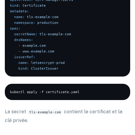
kind:
Certificate
metadata:
name:
tls-example-com
namespace:
production
spec:
secretName:
tls-example-com
dnsNames:
-
example.com
-
www.example.com
issuerRef:
name:
letsencrypt-prod
kind:
ClusterIssuer
Le secret
contient le certificat et la
tls-example-com
clé privée.