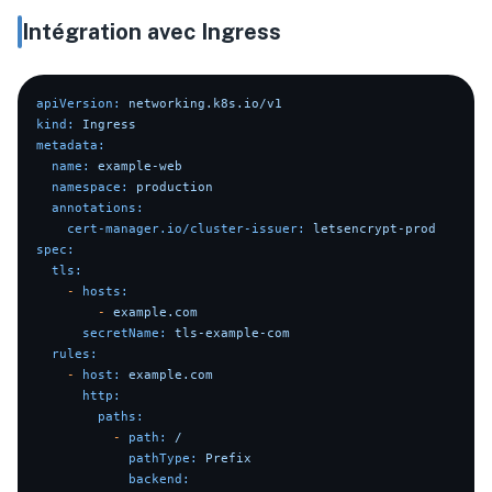
Intégration avec Ingress
apiVersion:
networking.k8s.io/v1
kind:
Ingress
metadata:
name:
example-web
namespace:
production
annotations:
cert-manager.io/cluster-issuer:
letsencrypt-prod
spec:
tls:
-
hosts:
-
example.com
secretName:
tls-example-com
rules:
-
host:
example.com
http:
paths:
-
path:
/
pathType:
Prefix
backend: