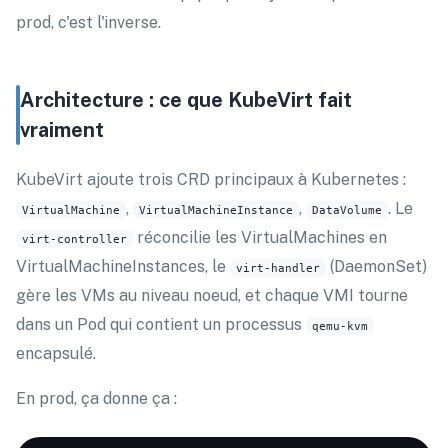
prod, c'est l'inverse.
Architecture : ce que KubeVirt fait
vraiment
KubeVirt ajoute trois CRD principaux à Kubernetes :
,
,
. Le
VirtualMachine
VirtualMachineInstance
DataVolume
réconcilie les VirtualMachines en
virt-controller
VirtualMachineInstances, le
(DaemonSet)
virt-handler
gère les VMs au niveau noeud, et chaque VMI tourne
dans un Pod qui contient un processus
qemu-kvm
encapsulé.
En prod, ça donne ça :