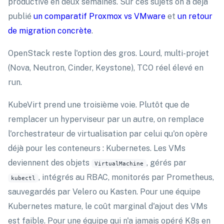
productive en deux semaines. Sur ces sujets on a déjà
publié
un comparatif Proxmox vs VMware
et
un retour
de migration concrète
.
OpenStack reste l'option des gros. Lourd, multi-projet
(Nova, Neutron, Cinder, Keystone), TCO réel élevé en
run.
KubeVirt prend une troisième voie. Plutôt que de
remplacer un hyperviseur par un autre, on remplace
l'orchestrateur de virtualisation par celui qu'on opère
déjà pour les conteneurs : Kubernetes. Les VMs
deviennent des objets
, gérés par
VirtualMachine
, intégrés au RBAC, monitorés par Prometheus,
kubectl
sauvegardés par Velero ou Kasten. Pour une équipe
Kubernetes mature, le coût marginal d'ajout des VMs
est faible. Pour une équipe qui n'a jamais opéré K8s en