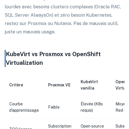
lourdes avec besoins clusters complexes (Oracle RAC,
SQL Server AlwaysOn) et zéro besoin Kubernetes,
restez sur Proxmox ou Nutanix. Pas de mauvais outil,
juste un mauvais usage.
KubeVirt vs Proxmox vs OpenShift
Virtualization
KubeVirt
OpenS
Critère
Proxmox VE
vanilla
Virtua
Courbe
Élevée (K8s
Moyenn
Faible
d'apprentissage
requis)
Red Ha
Subscription
Open source
Subscr