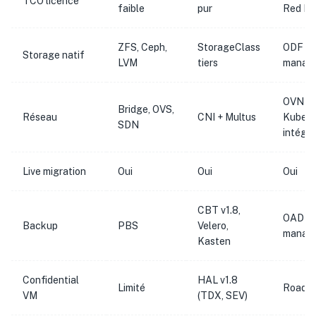
TCO licence
faible
pur
Red Ha
ZFS, Ceph,
StorageClass
ODF (C
Storage natif
LVM
tiers
manag
OVN-
Bridge, OVS,
Réseau
CNI + Multus
Kubern
SDN
intégré
Live migration
Oui
Oui
Oui
CBT v1.8,
OADP (
Backup
PBS
Velero,
manag
Kasten
Confidential
HAL v1.8
Limité
Roadm
VM
(TDX, SEV)