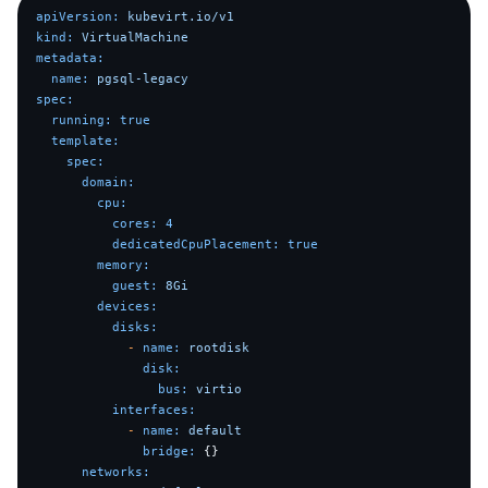
apiVersion:
kubevirt.io/v1
kind:
VirtualMachine
metadata:
name:
pgsql-legacy
spec:
running:
true
template:
spec:
domain:
cpu:
cores:
4
dedicatedCpuPlacement:
true
memory:
guest:
8Gi
devices:
disks:
-
name:
rootdisk
disk:
bus:
virtio
interfaces:
-
name:
default
bridge:
 {}

networks: