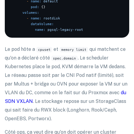
-
name:
default
pod:
 {}

volumes:
-
name:
rootdisk
dataVolume:
name:
pgsql-legacy-root
Le pod hôte a
et
qui matchent ce
cpuset
memory limit
qu'on a déclaré côté
. Le scheduler
spec.domain
Kubernetes place le pod, KVM démarre la VM dedans.
Le réseau passe soit par le CNI Pod natif (limité), soit
par Multus + bridge ou OVN pour exposer la VM sur un
VLAN du DC, comme on le fait sur du Proxmox avec
du
SDN VXLAN
. Le stockage repose sur un StorageClass
qui sait faire du RWX block (Longhorn, Rook/Ceph,
OpenEBS, Portworx).
Côté ops, ça veut dire qu'on doit opérer un cluster