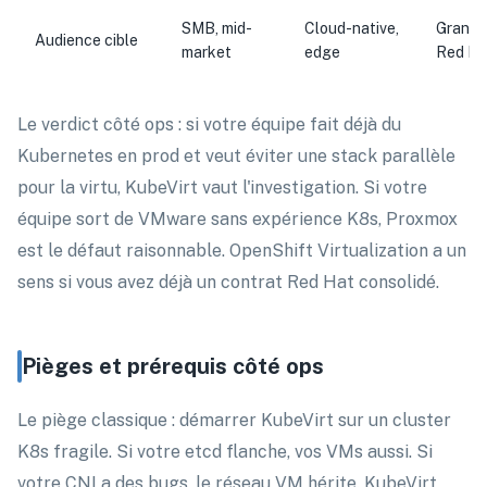
SMB, mid-
Cloud-native,
Grand 
Audience cible
market
edge
Red Ha
Le verdict côté ops : si votre équipe fait déjà du
Kubernetes en prod et veut éviter une stack parallèle
pour la virtu, KubeVirt vaut l'investigation. Si votre
équipe sort de VMware sans expérience K8s, Proxmox
est le défaut raisonnable. OpenShift Virtualization a un
sens si vous avez déjà un contrat Red Hat consolidé.
Pièges et prérequis côté ops
Le piège classique : démarrer KubeVirt sur un cluster
K8s fragile. Si votre etcd flanche, vos VMs aussi. Si
votre CNI a des bugs, le réseau VM hérite. KubeVirt