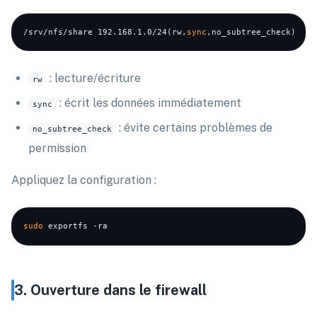
/srv/nfs/share 192.168.1.0/24(rw,
sync
: lecture/écriture
rw
: écrit les données immédiatement
sync
: évite certains problèmes de
no_subtree_check
permission
Appliquez la configuration :
sudo
3. Ouverture dans le firewall