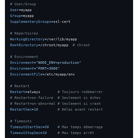
# User/Group
User
Group
SupplementaryGroups
=ssl-cert

# Répertoires
WorkingDirectory
RootDirectory
=/chroot/myapp  
# chroot
# Environment
Environment
=
"NODE_ENV=production"
Environment
=
"PORT=3000"
EnvironmentFile
=/etc/myapp/env

# Restart
Restart
=always        
# Toujours redémarrer
# Restart=on-failure  # Seulement si échec
# Restart=on-abnormal # Seulement si crash
RestartSec
=
10
# Délai avant restart
# Timeouts
TimeoutStartSec
=
30
# Max temps démarrage
TimeoutStopSec
=
10
# Max temps arrêt