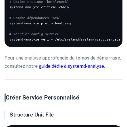
# Chaîne critique (bottleneck)
systemd-analyze critical-chain

# Graphe dépendances (SVG)
systemd-analyze plot > boot.svg

# Vérifier config service
Pour une analyse approfondie du temps de démarrage,
consultez notre
guide dédié à systemd-analyze
.
Créer Service Personnalisé
Structure Unit File