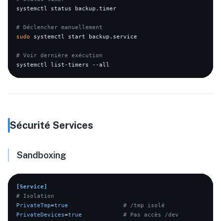
systemctl status backup.timer

# Déclencher manuellement
sudo
 systemctl start backup.service

# Voir dernière exécution
Sécurité Services
Sandboxing
[Service]
# Isolation
PrivateTmp
=
true
# /tmp isolé
PrivateDevices
=
true
# Pas accès /dev