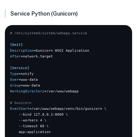
Service Python (Gunicorn)
# /etc/systemd/system/webapp.service
[Unit]
Description
After
=network.target

[Service]
Type
User
Group
WorkingDirectory
=/var/www/webapp

# Gunicorn
ExecStart
=/var/www/webapp/venv/bin/gunicorn \

    --bind 127.0.0.1:8000 \

    --workers 4 \

    --timeout 60 \

    app:application
