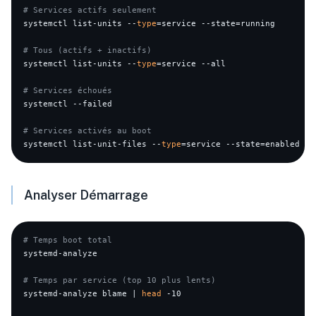
# Services actifs seulement
systemctl list-units --
type
=service --state=running

# Tous (actifs + inactifs)
systemctl list-units --
type
=service --all

# Services échoués
systemctl --failed

# Services activés au boot
systemctl list-unit-files --
type
Analyser Démarrage
# Temps boot total
systemd-analyze

# Temps par service (top 10 plus lents)
systemd-analyze blame | 
head
 -10
