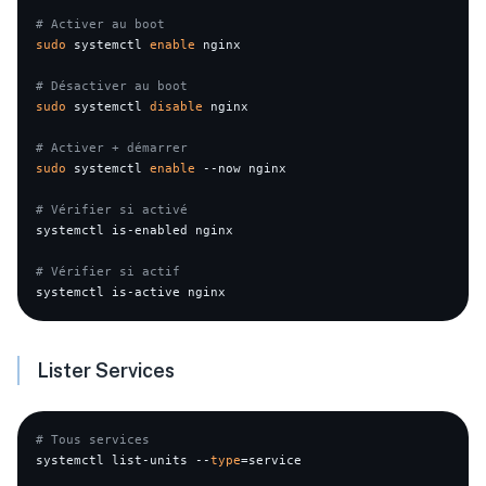
# Activer au boot
sudo
 systemctl 
enable
 nginx

# Désactiver au boot
sudo
 systemctl 
disable
 nginx

# Activer + démarrer
sudo
 systemctl 
enable
 --now nginx

# Vérifier si activé
systemctl is-enabled nginx

# Vérifier si actif
Lister Services
# Tous services
systemctl list-units --
type
=service
