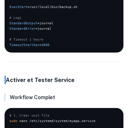
ExecStart
=/usr/local/bin/backup.sh

# Logs
StandardOutput
StandardError
=journal

# Timeout 1 heure
TimeoutStartSec
=
3600
Activer et Tester Service
Workflow Complet
# 1. Créer unit file
sudo
 nano /etc/systemd/system/myapp.service
