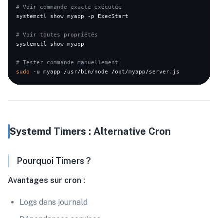
# Voir commande exacte exécutée
systemctl show myapp -p ExecStart

# Voir toutes propriétés
systemctl show myapp

# Tester commande manuellement
sudo
Systemd Timers : Alternative Cron
Pourquoi Timers ?
Avantages sur cron :
Logs dans journald