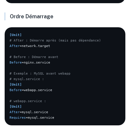
Ordre Démarrage
[Unit]
# After : Démarre après (mais pas dépendance)
After
=network.target

# Before : Démarre avant
Before
=nginx.service

# Exemple : MySQL avant webapp
# mysql.service :
[Unit]
Before
=webapp.service

# webapp.service :
[Unit]
After
Requires