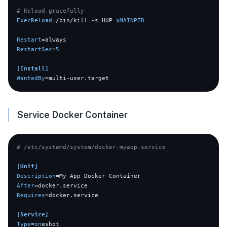
# Reload gracefully
ExecReload
=/bin/kill -s HUP 
$MAINPID
Restart
RestartSec
=
5
[Install]
WantedBy
Service Docker Container
# /etc/systemd/system/docker-myapp.service
[Unit]
Description
After
Requires
=docker.service

[Service]
Type
=
on