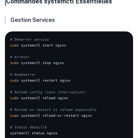
Commandes systemctl Essentielles
Gestion Services
# Démarrer service
sudo
 systemctl start nginx

# Arrêter
sudo
 systemctl stop nginx

# Redémarrer
sudo
 systemctl restart nginx

# Reload config (sans interruption)
sudo
 systemctl reload nginx

# Reload ou restart si reload impossible
sudo
 systemctl reload-or-restart nginx

# Status détaillé
systemctl status nginx
