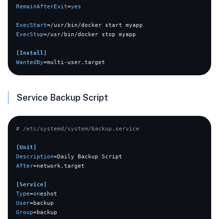
RemainAfterExit
=
yes
ExecStart
ExecStop
=/usr/bin/docker stop myapp

[Install]
WantedBy
Service Backup Script
# /etc/systemd/system/backup.service
[Unit]
Description
After
=network.target

[Service]
Type
=
on
User
Group
=backup
