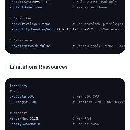
ProtectSystem
=strict           
# Filesystem read-only
ProtectHome
=
true
# Pas accès /home
# Capacités
NoNewPrivileges
=
true
# Pas escalade privilèges
CapabilityBoundingSet
=CAP_NET_BIND_SERVICE  
# Seulement bin
# Namespace
PrivateNetwork
=
false
# Réseau isolé (true = pas r
Limitations Ressources
[Service]
# CPU
CPUQuota
=
50
%                   
# Max 50% CPU
CPUWeight
=
100
# Priorité CPU (100-10000)
# Mémoire
MemoryMax
=
512
M                 
# Max RAM
MemorySwapMax
=
0
# Pas de swap