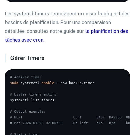
Les systemd timers remplacent cron sur la plupart des
besoins de planification. Pour une comparaison
détaillée, consultez notre guide sur
la planification des
tâches avec cron
.
Gérer Timers
# Activer timer
sudo
 systemctl 
enable
 --now backup.timer

# Lister timers actifs
systemctl list-timers

# Output exemple:
# NEXT                        LEFT       LAST  PASSED  UNIT
# Mon 2026-01-26 02:00:00     6h left    n/a   n/a     back
# Status timer