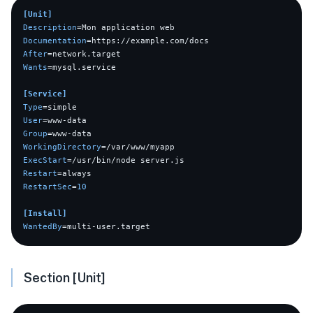
[Unit]
Description
Documentation
After
Wants
=mysql.service

[Service]
Type
User
Group
WorkingDirectory
ExecStart
Restart
RestartSec
=
10
[Install]
WantedBy
Section [Unit]