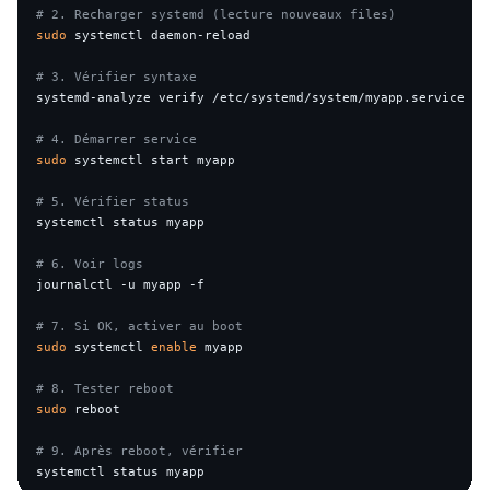
# 2. Recharger systemd (lecture nouveaux files)
sudo
 systemctl daemon-reload

# 3. Vérifier syntaxe
systemd-analyze verify /etc/systemd/system/myapp.service

# 4. Démarrer service
sudo
 systemctl start myapp

# 5. Vérifier status
systemctl status myapp

# 6. Voir logs
journalctl -u myapp -f

# 7. Si OK, activer au boot
sudo
 systemctl 
enable
 myapp

# 8. Tester reboot
sudo
 reboot

# 9. Après reboot, vérifier