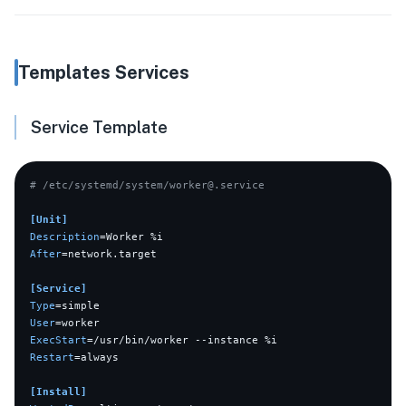
Templates Services
Service Template
# /etc/systemd/system/worker@.service
[Unit]
Description
After
=network.target

[Service]
Type
User
ExecStart
Restart
=always

[Install]