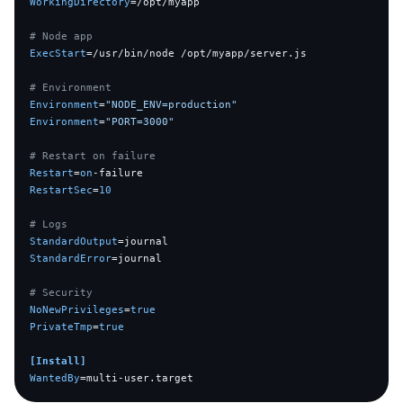
WorkingDirectory
=/opt/myapp

# Node app
ExecStart
=/usr/bin/node /opt/myapp/server.js

# Environment
Environment
=
"NODE_ENV=production"
Environment
=
"PORT=3000"
# Restart on failure
Restart
=
on
RestartSec
=
10
# Logs
StandardOutput
StandardError
=journal

# Security
NoNewPrivileges
=
true
PrivateTmp
=
true
[Install]
WantedBy