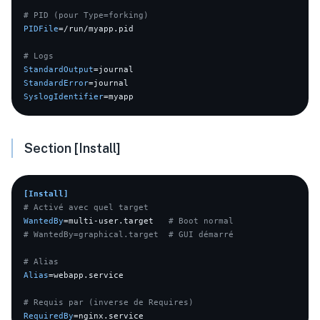
# PID (pour Type=forking)
PIDFile
=/run/myapp.pid

# Logs
StandardOutput
StandardError
SyslogIdentifier
Section [Install]
[Install]
# Activé avec quel target
WantedBy
=multi-user.target   
# Boot normal
# WantedBy=graphical.target  # GUI démarré
# Alias
Alias
=webapp.service

# Requis par (inverse de Requires)
RequiredBy