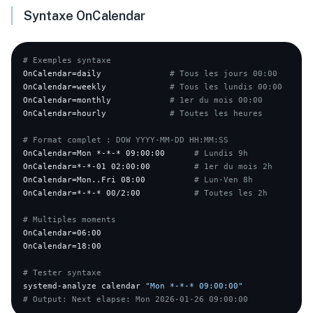
Syntaxe OnCalendar
# Exemples syntaxe
OnCalendar=daily              
# Tous les jours 00:00
OnCalendar=weekly             
# Tous les lundis 00:00
OnCalendar=monthly            
# 1er du mois 00:00
OnCalendar=hourly             
# Toutes les heures
# Format complet : DOW YYYY-MM-DD HH:MM:SS
OnCalendar=Mon *-*-* 09:00:00      
# Lundis 9h
OnCalendar=*-*-01 02:00:00         
# 1er du mois 2h
OnCalendar=Mon..Fri 08:00          
# Lun-Ven 8h
OnCalendar=*-*-* 00/2:00           
# Toutes les 2h
# Multiples moments
OnCalendar=06:00

OnCalendar=18:00

# Tester syntaxe
systemd-analyze calendar 
"Mon *-*-* 09:00:00"
# Output: Next elapse: Mon 2026-01-26 09:00:00