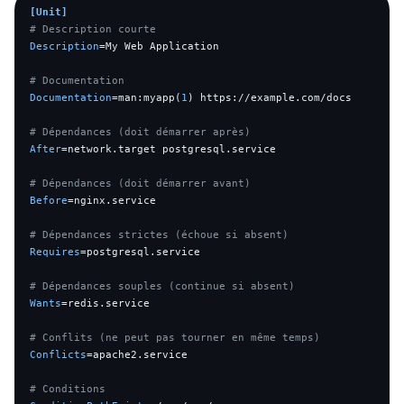
[Unit]
# Description courte
Description
=My Web Application

# Documentation
Documentation
=man:myapp(
1
) https://example.com/docs

# Dépendances (doit démarrer après)
After
=network.target postgresql.service

# Dépendances (doit démarrer avant)
Before
=nginx.service

# Dépendances strictes (échoue si absent)
Requires
=postgresql.service

# Dépendances souples (continue si absent)
Wants
=redis.service

# Conflits (ne peut pas tourner en même temps)
Conflicts
=apache2.service

# Conditions