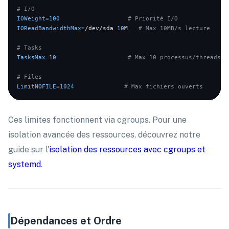
# I/O
IOWeight
=
100
# Priorité I/O
IOReadBandwidthMax
=/dev/sda 
10
M   
# Max 10MB/s lecture
# Tasks
TasksMax
=
10
# Max 10 processus/threads
# Files
LimitNOFILE
=
1024
# Max fichiers ouverts
Ces limites fonctionnent via cgroups. Pour une
isolation avancée des ressources, découvrez notre
guide sur l'
isolation des ressources avec cgroups et
systemd
.
Dépendances et Ordre