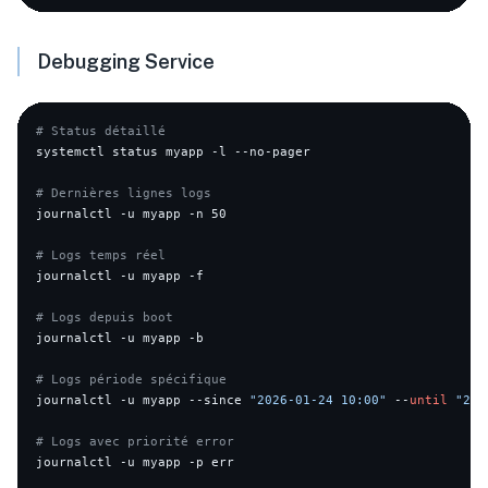
Debugging Service
# Status détaillé
systemctl status myapp -l --no-pager

# Dernières lignes logs
journalctl -u myapp -n 50

# Logs temps réel
journalctl -u myapp -f

# Logs depuis boot
journalctl -u myapp -b

# Logs période spécifique
journalctl -u myapp --since 
"2026-01-24 10:00"
 --
until
"202
# Logs avec priorité error
journalctl -u myapp -p err
