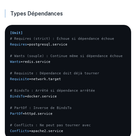
Types Dépendances
[Unit]
# Requires (strict) : Échoue si dépendance échoue
Requires
=postgresql.service

# Wants (souple) : Continue même si dépendance échoue
Wants
=redis.service

# Requisite : Dépendance doit déjà tourner
Requisite
=network.target

# BindsTo : Arrêté si dépendance arrêtée
BindsTo
=docker.service

# PartOf : Inverse de BindsTo
PartOf
=httpd.service

# Conflicts : Ne peut pas tourner avec
Conflicts