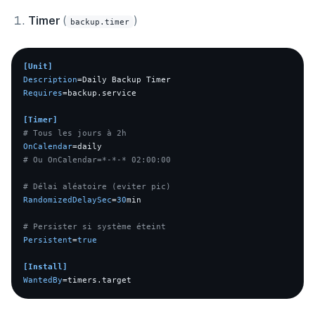
Timer
(
)
backup.timer
[Unit]
Description
Requires
=backup.service

[Timer]
# Tous les jours à 2h
OnCalendar
# Ou OnCalendar=*-*-* 02:00:00
# Délai aléatoire (eviter pic)
RandomizedDelaySec
=
30
min

# Persister si système éteint
Persistent
=
true
[Install]
WantedBy