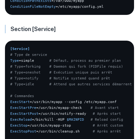
ConditionPathExists
ConditionFileNotEmpty
Section [Service]
[Service]
# Type de service
Type
=simple       
# Défaut, process au premier plan
# Type=forking    # Daemon qui fork (PIDFile requis)
# Type=oneshot    # Exécution unique puis arrêt
# Type=notify     # Notifie systemd quand prêt
# Type=idle       # Attend que autres services démarrent
# Commandes
ExecStart
ExecStartPre
=/usr/bin/myapp-check    
# Avant start
ExecStartPost
=/usr/bin/notify-ready   
# Après start
ExecReload
=/bin/kill -HUP 
$MAINPID
# Reload config
ExecStop
=/usr/bin/myapp-stop          
# Arrêt custom
ExecStopPost
=/usr/bin/cleanup.sh      
# Après arrêt