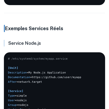
Exemples Services Réels
Service Node.js
# /etc/systemd/system/myapp.service
[Unit]
Description
Documentation
After
=network.target

[Service]
Type
User
Group